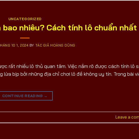
UNCATEGORIZED
n bao nhiêu? Cách tính lô chuẩn nhất
HÁNG 10 1, 2024
BY
TÁC GIẢ HOÀNG DŨNG
ược rất nhiều lô thủ quan tâm. Việc nắm rõ được cách tính lô 
lừa bịp bởi những địa chỉ chơi lô đề không uy tín. Trong bài vi
CONTINUE READING
→
Leave a co