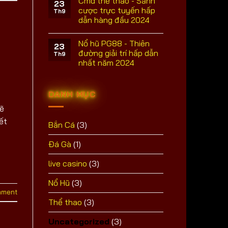
Cmd thể thao - Sảnh
23
cược trực tuyến hấp
Th9
dẫn hàng đầu 2024
Nổ hũ PG88 - Thiên
23
đường giải trí hấp dẫn
Th9
nhất năm 2024
DANH MỤC
sẽ
ết
Bắn Cá
(3)
Đá Gà
(1)
live casino
(3)
Nổ Hũ
(3)
mment
Thể thao
(3)
Uncategorized
(3)