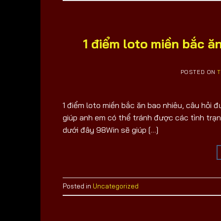
1 điểm loto miền bắc ă
POSTED ON
T
1 điểm loto miền bắc ăn bao nhiêu, câu hỏi đ
giúp anh em có thể tránh được các tình trạng 
dưới đây 98Win sẽ giúp […]
Posted in
Uncategorized