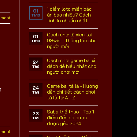
1 điểm loto miền bắc
01
ăn bao nhiêu? Cách
Th10
mment
tính lô chuẩn nhất
Cách chơi lô xiên tại
01
98win - Thắng lớn cho
Th10
người mới
Cách chơi game bài xì
24
dách dễ hiểu nhất cho
Th9
người chơi mới
Game bài tá lả - Hướng
24
g
dẫn chi tiết cách chơi
Th9
tá lả từ A - Z
Saba thể thao - Top 1
23
điểm đến cá cược
Th9
được yêu 2024
mment