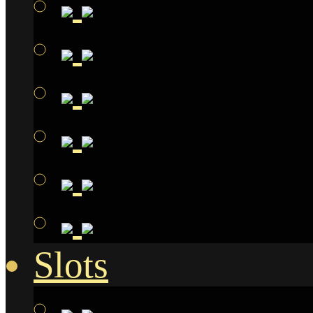
Slots