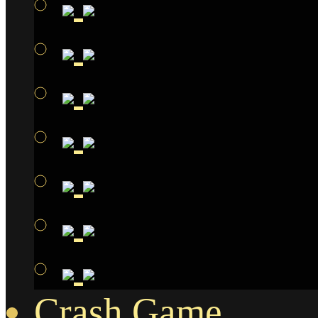
Crash Game