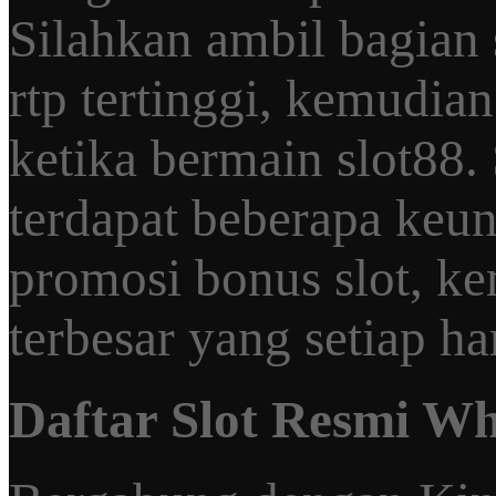
Silahkan ambil bagian
rtp tertinggi, kemudia
ketika bermain slot88.
terdapat beberapa keun
promosi bonus slot, ke
terbesar yang setiap h
Daftar Slot Resmi Wh