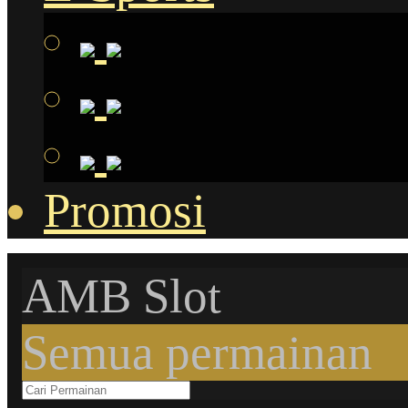
Promosi
AMB Slot
Semua permainan