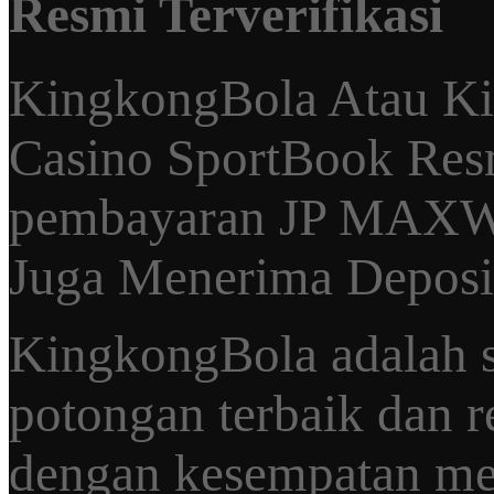
Resmi Terverifikasi
KingkongBola Atau Kin
Casino SportBook Res
pembayaran JP MAXWIN
Juga Menerima Deposit
KingkongBola adalah si
potongan terbaik dan r
dengan kesempatan me