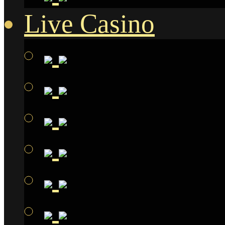
Live Casino