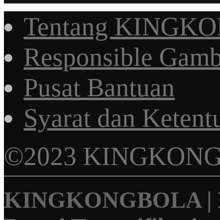
Tentang KINGK
Responsible Gamb
Pusat Bantuan
Syarat dan Ketent
©2023 KINGKONGBOL
KINGKONGBOLA | Daft