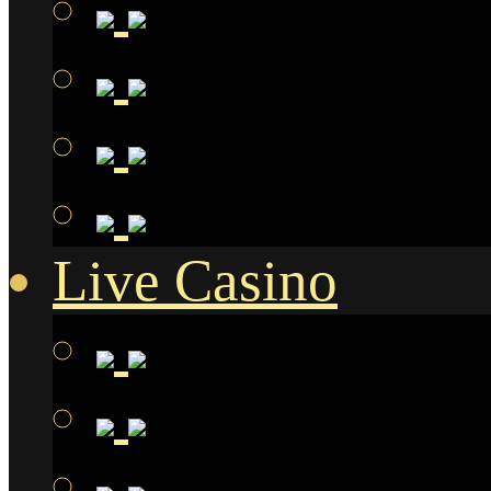
Live Casino