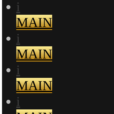
i
MAIN
i
MAIN
i
MAIN
i