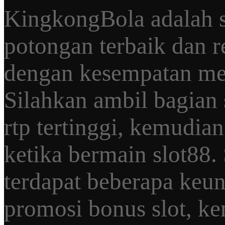
KingkongBola adalah si
potongan terbaik dan r
dengan kesempatan me
Silahkan ambil bagian
rtp tertinggi, kemudia
ketika bermain slot88.
terdapat beberapa keun
promosi bonus slot, ke