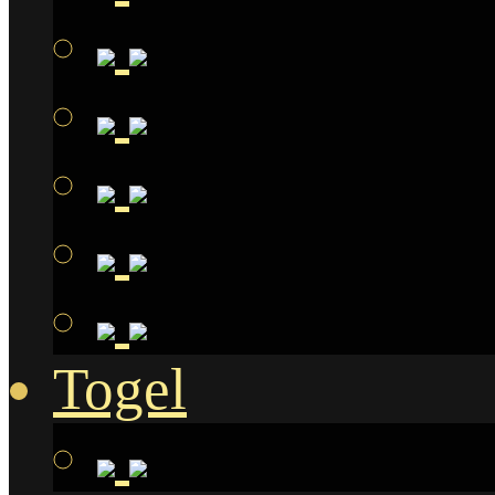
Togel