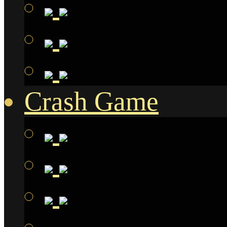
Crash Game