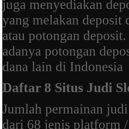
juga menyediakan depo
yang melakan deposit 
atau potongan deposit.
adanya potongan deposi
dana lain di Indonesia
Daftar 8 Situs Judi S
Jumlah permainan judi 
dari 68 jenis platform /