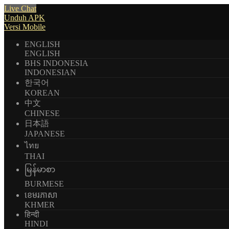
Live Chat
Unduh APK
Versi Mobile
ENGLISH
ENGLISH
BHS INDONESIA
INDONESIAN
한국어
KOREAN
中文
CHINESE
日本語
JAPANESE
ไทย
THAI
မြန်မာစာ
BURMESE
ខេមរភាសា
KHMER
हिन्दी
HINDI