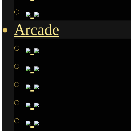
Arcade