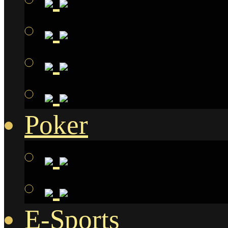
Poker
E-Sports