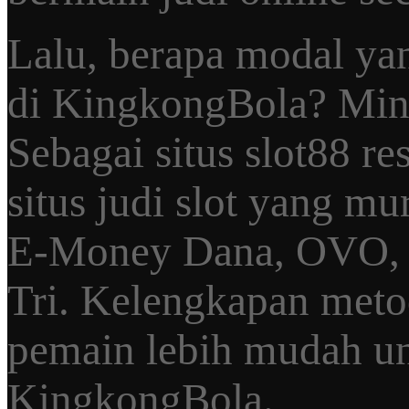
Lalu, berapa modal yan
di KingkongBola? Mini
Sebagai situs slot88 r
situs judi slot yang m
E-Money Dana, OVO, Go
Tri. Kelengkapan meto
pemain lebih mudah un
KingkongBola.