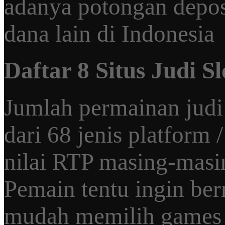
adanya potongan deposi
dana lain di Indonesia
Daftar 8 Situs Judi S
Jumlah permainan judi 
dari 68 jenis platform /
nilai RTP masing-masi
Pemain tentu ingin berm
mudah memilih games s