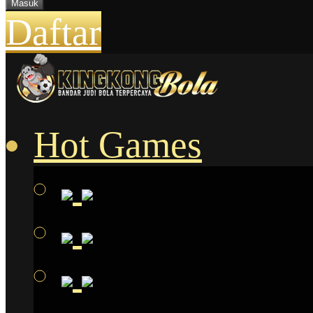
Daftar
Hot Games