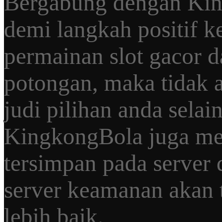
Bergabung dengan King
demi langkah positif k
permainan slot gacor da
potongan, maka tidak ad
judi pilihan anda sel
KingkongBola juga me
tersimpan pada server 
server keamanan akan 
lebih baik.