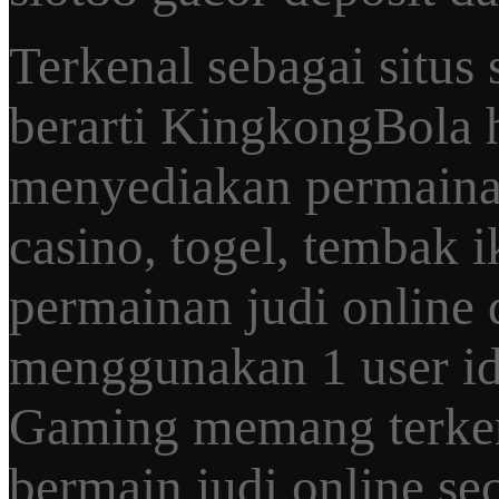
Terkenal sebagai situs 
berarti KingkongBola 
menyediakan permainan 
casino, togel, tembak 
permainan judi online
menggunakan 1 user i
Gaming memang terken
bermain judi online se