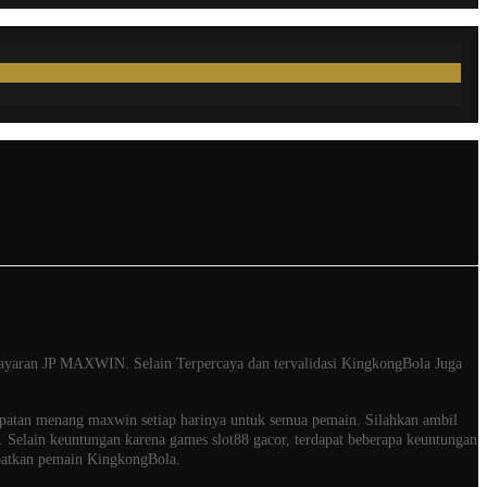
ayaran JP MAXWIN. Selain Terpercaya dan tervalidasi KingkongBola Juga
sempatan menang maxwin setiap harinya untuk semua pemain. Silahkan ambil
. Selain keuntungan karena games slot88 gacor, terdapat beberapa keuntungan
dapatkan pemain KingkongBola.