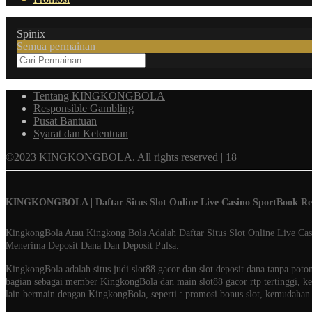
Spinix
Semua permainan
Tentang KINGKONGBOLA
Responsible Gambling
Pusat Bantuan
Syarat dan Ketentuan
©2023 KINGKONGBOLA. All rights reserved | 18+
KINGKONGBOLA | Daftar Situs Slot Online Live Casino SportBook Res
KingkongBola Atau Kingkong Bola Adalah Daftar Situs Slot Online Live Ca
Menerima Deposit Dana Dan Deposit Pulsa.
KingkongBola adalah situs judi slot88 gacor dan slot deposit dana tanpa po
bagian sebagai member KingkongBola dan main slot88 gacor rtp tertinggi, ke
lain bermain dengan KingkongBola, seperti : promosi bonus slot, kemudahan d