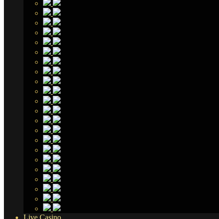
Live Casino