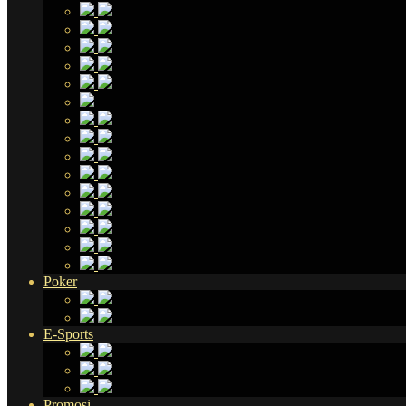
Poker
E-Sports
Promosi