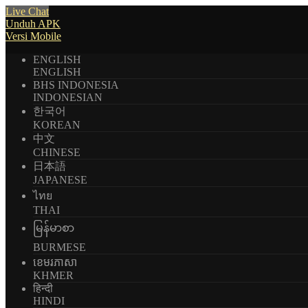
Live Chat
Unduh APK
Versi Mobile
ENGLISH
ENGLISH
BHS INDONESIA
INDONESIAN
한국어
KOREAN
中文
CHINESE
日本語
JAPANESE
ไทย
THAI
မြန်မာစာ
BURMESE
ខេមរភាសា
KHMER
हिन्दी
HINDI