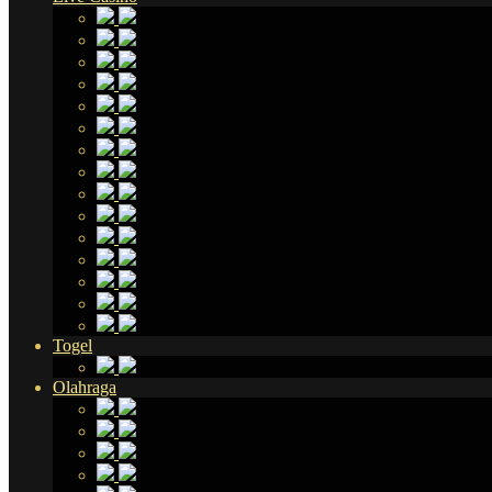
Togel
Olahraga