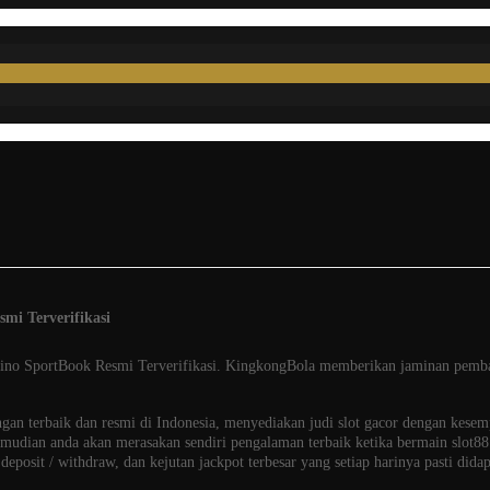
mi Terverifikasi
sino SportBook Resmi Terverifikasi. KingkongBola memberikan jaminan pemb
tongan terbaik dan resmi di Indonesia, menyediakan judi slot gacor dengan ke
mudian anda akan merasakan sendiri pengalaman terbaik ketika bermain slot88
eposit / withdraw, dan kejutan jackpot terbesar yang setiap harinya pasti di