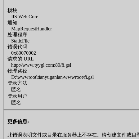
模块
IIS Web Core
通知
MapRequestHandler
处理程序
StaticFile
错误代码
0x80070002
请求的 URL
http://www.tyygl.com:80/fi.gsl
物理路径
D:\wwwroot\tianyuganlan\wwwroot\fi.gsl
登录方法
匿名
登录用户
匿名
更多信息:
此错误表明文件或目录在服务器上不存在。请创建文件或目