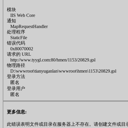
模块
IIS Web Core
通知
MapRequestHandler
处理程序
StaticFile
错误代码
0x80070002
请求的 URL
http://www.tyygl.com:80/hmen/1153/20829.gsl
物理路径
D:\wwwroot\tianyuganlan\wwwroot\hmen\1153\20829.gsl
登录方法
匿名
登录用户
匿名
更多信息:
此错误表明文件或目录在服务器上不存在。请创建文件或目