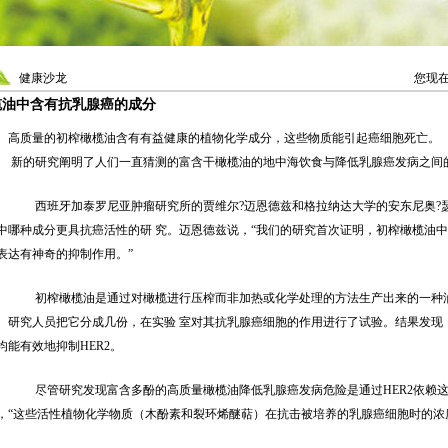
健康沙龙
您现
榄油中含有抗乳腺癌的成分
高质量的初榨橄榄油含有有益健康的植物化学成分，这些物质能引起癌细胞死亡。
的研究阐明了人们一直猜测的富含干橄榄油的地中海饮食与降低乳腺癌发病之间
西班牙加泰罗尼亚肿瘤研究所的贾维尔?迈恩德兹和格拉纳达大学的安东尼奥?瑟
中哪种成分更具抗癌活性的研 究。迈恩德兹说，“我们的研究首次证明，初榨橄榄油中
表达有神奇的抑制作用。”
初榨橄榄油是通过对橄榄进行压榨而非加热或化学处理的方法生产出来的一种油
。研究人员把它分成几份，在实验 室对其抗乳腺癌细胞的作用进行了试验。结果发现
均能有效地抑制HER2。
尽管研究发现富含多酚的高质量橄榄油降低乳腺癌发病危险是通过HER2依赖这
，“这些活性植物化学物质（木酚素和裂环烯醚萜）在抗击被培养的乳腺癌细胞时的浓