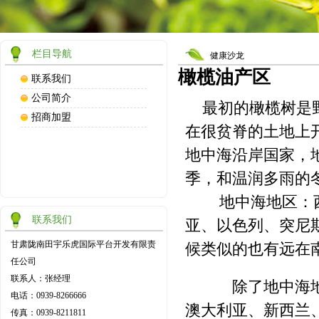
栏目导航
健康沙龙
橄榄油产区
联系我们
公司简介
最初的橄榄树是
招商加盟
在很贫脊的土地上
地中海沿岸国家，
季，和温润多雨的
地中海地区：西
联系我们
亚、以色列、突尼
甘肃陇南田宇乐虎国际平台开发有限责
候类似的也有远在
任公司
联系人：张经理
除了地中海地区
电话：0939-8266666
澳大利亚、新西兰
传真：0939-8211811