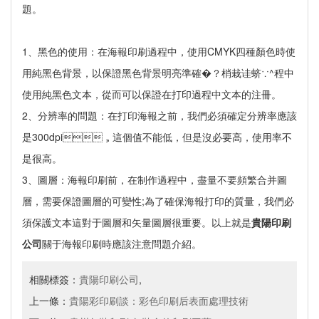
題。
1、黑色的使用：在海報印刷過程中，使用CMYK四種顏色時使
用純黑色背景，以保證黑色背景明亮準確�？梢栽诖蛴∵^程中
使用純黑色文本，從而可以保證在打印過程中文本的注冊。
2、分辨率的問題：在打印海報之前，我們必須確定分辨率應該
是300dpi，這個值不能低，但是沒必要高，使用率不
是很高。
3、圖層：海報印刷前，在制作過程中，盡量不要頻繁合并圖
層，需要保證圖層的可變性;為了確保海報打印的質量，我們必
須保護文本這對于圖層和矢量圖層很重要。以上就是
貴陽印刷
公司
關于海報印刷時應該注意問題介紹。
相關標簽：
貴陽印刷公司
,
上一條：
貴陽彩印刷談：彩色印刷后表面處理技術