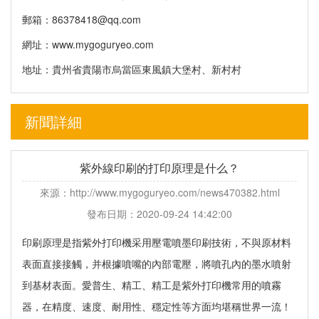
郵箱：
86378418@qq.com
網址：www.mygoguryeo.com
地址：貴州省貴陽市烏當區東風鎮大堡村、新村村
新聞詳細
紫外線印刷的打印原理是什么？
來源：http://www.mygoguryeo.com/news470382.html
發布日期：2020-09-24 14:42:00
印刷
原理是指紫外打印機采用壓電噴墨印刷技術，不與原材料
表面直接接觸，并根據噴嘴的內部電壓，將噴孔內的墨水噴射
到基材表面。愛普生、精工、精工是紫外打印機常用的噴霧
器，在精度、速度、耐用性、穩定性等方面均堪稱世界一流！