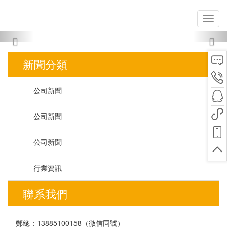
Previous
Nex
新聞分類
公司新聞
公司新聞
公司新聞
行業資訊
聯系我們
鄭總：13885100158（微信同號）