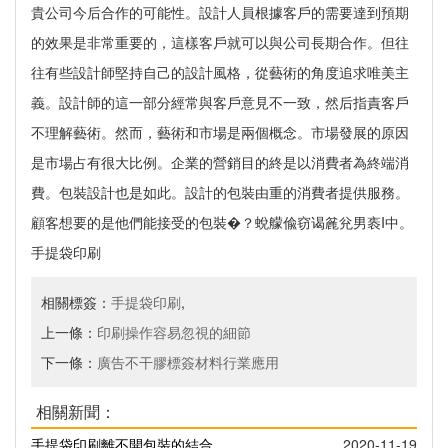
貴公司今后合作的可能性。設計人員根據客戶的需要達到預期
的效果是非常重要的，這樣客戶就可以與公司長期合作。但往
往有些設計師堅持自己的設計風格，從藝術的角度追求唯美主
義。設計師的這一部分經常與客戶意見不一致，然后指責客戶
不理解藝術。然而，藝術和市場是兩個概念。市場發展的原因
是市場占有很大比例。企業的營銷目的終是以消費者為終端消
費。
包裝設計
也是如此。設計的包裝由重的消費者提供服務。
顧客想要的是他們能接受的包裝�？蛻艨偸窃谒麄兊男袠I中。
手提袋
印刷
相關標簽：
手提袋印刷
,
上一條：
印刷操作容易忽視的細節
下一條：
廣告不干膠標簽材料行業應用
相關新聞：
手提袋印刷離不開包裝的結合
2020-11-19