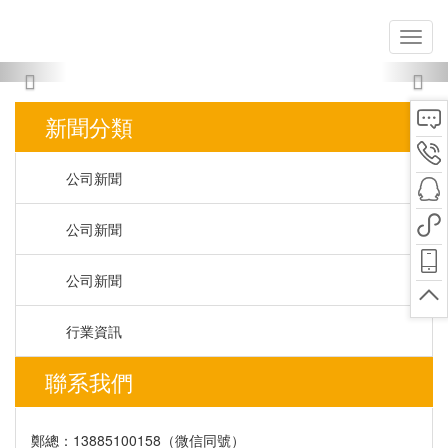
Previous
Nex
新聞分類
公司新聞
公司新聞
公司新聞
行業資訊
聯系我們
鄭總：13885100158（微信同號）