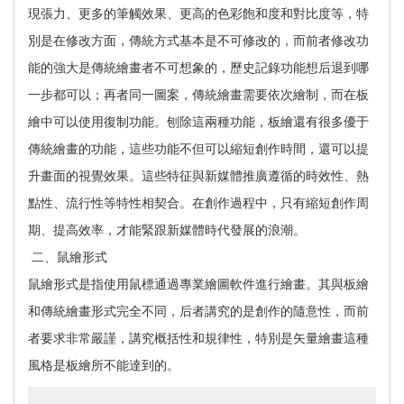
現張力、更多的筆觸效果、更高的色彩飽和度和對比度等，特
別是在修改方面，傳統方式基本是不可修改的，而前者修改功
能的強大是傳統繪畫者不可想象的，歷史記錄功能想后退到哪
一步都可以；再者同一圖案，傳統繪畫需要依次繪制，而在板
繪中可以使用復制功能。刨除這兩種功能，板繪還有很多優于
傳統繪畫的功能，這些功能不但可以縮短創作時間，還可以提
升畫面的視覺效果。這些特征與新媒體推廣遵循的時效性、熱
點性、流行性等特性相契合。在創作過程中，只有縮短創作周
期、提高效率，才能緊跟新媒體時代發展的浪潮。
二、鼠繪形式
鼠繪形式是指使用鼠標通過專業繪圖軟件進行繪畫。其與板繪
和傳統繪畫形式完全不同，后者講究的是創作的隨意性，而前
者要求非常嚴謹，講究概括性和規律性，特別是矢量繪畫這種
風格是板繪所不能達到的。