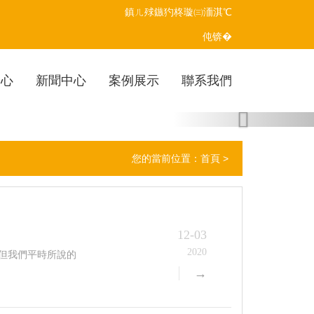
鎮ㄦ殏鏃犳柊璇㈢洏淇℃
伅锛�
中心
新聞中心
案例展示
聯系我們
Next
您的當前位置：
首頁
>
12-03
2020
。但我們平時所說的
→