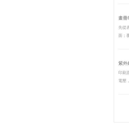
畫冊印
先從表
面
紫外線
印刷原
電壓