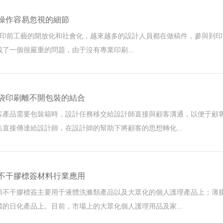
操作容易忽視的細節
前工藝的開放化和社會化，越來越多的設計人員都在做稿件，參與到印前工藝
了一個很嚴重的問題，由于沒有專業印刷...
袋印刷離不開包裝的結合
客產品需要包裝箱時，設計任務移交給設計師直接與顧客溝通，以便于顧
直接傳達給設計師，在設計師的幫助下將顧客的思想轉化...
不干膠標簽材料行業應用
類不干膠標簽主要用于液體洗滌類產品以及大眾化的個人護理產品上；
的日化產品上。目前，市場上的大眾化個人護理用品及家...