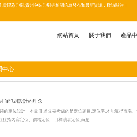
司
,貴陽彩印刷,貴州包裝印刷等相關信息發布和最新資訊，敬請關注！
網站首頁
關于我們
產品
聞中心
封面印刷設計的理念
、明確的定位設計一本畫冊,首先要考慮的是定位題目,定位準,才能贏得市場
往往指內容定位、價格定位、目標讀者定位,而忽...