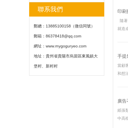
聯系我們
印刷
隨著印
鄭總：13885100158（微信同號）
就造成
郵箱：
86378418@qq.com
網址：www.mygoguryeo.com
地址：貴州省貴陽市烏當區東風鎮大
手提
當顧
堡村、新村村
和想法
廣告
紙張
中高檔