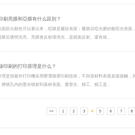
刷亮膜和亞膜有什么區別？
面區分顏色可以看出來，啞膜是霧狀表面；覆膜后啞光磨砂般啞光表面
；覆膜后透明光亮。亮膜會反射環境光，是鏡面反射。還有就...
印刷的打印原理是什么？
理是指紫外打印機采用壓電噴墨印刷技術，不與原材料表面直接接觸
，將噴孔內的墨水噴射到基材表面。愛普生、精工、精工是...
4
<<
1
2
3
5
6
7
8