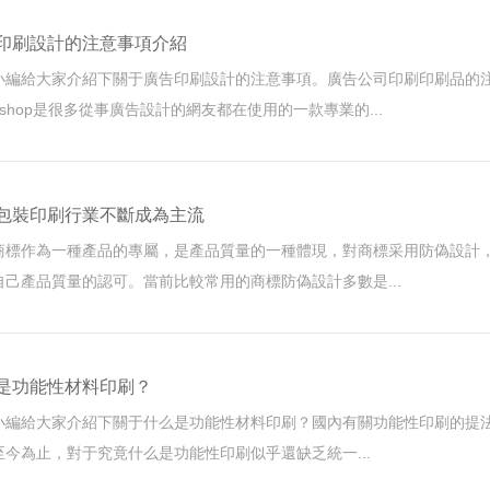
印刷設計的注意事項介紹
小編給大家介紹下關于廣告印刷設計的注意事項。廣告公司印刷印刷品的
toshop是很多從事廣告設計的網友都在使用的一款專業的...
包裝印刷行業不斷成為主流
標作為一種產品的專屬，是產品質量的一種體現，對商標采用防偽設計
己產品質量的認可。當前比較常用的商標防偽設計多數是...
是功能性材料印刷？
小編給大家介紹下關于什么是功能性材料印刷？國內有關功能性印刷的提法
，至今為止，對于究竟什么是功能性印刷似乎還缺乏統一...