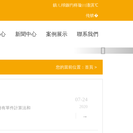
鎮ㄦ殏鏃犳柊璇㈢洏淇℃
伅锛�
中心
新聞中心
案例展示
聯系我們
Next
您的當前位置：
首頁
>
07-24
2020
時有單件計算法和
→