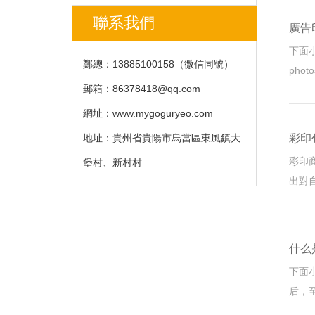
聯系我們
廣告
下面
鄭總：13885100158（微信同號）
pho
郵箱：
86378418@qq.com
網址：www.mygoguryeo.com
地址：貴州省貴陽市烏當區東風鎮大
彩印
彩印商
堡村、新村村
出對自
什么
下面
后