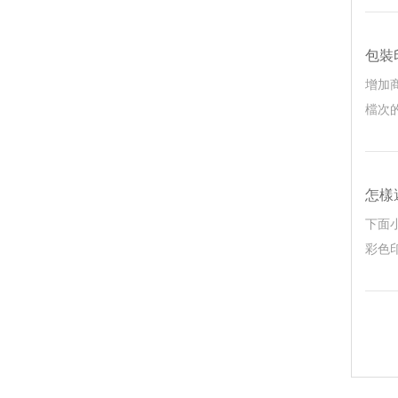
包裝印
增加商
檔次的
怎樣
下面小
彩色印