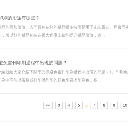
刷的用途有哪些？
品的附加價值。人們買包裝好的禮品很多時候是用于走訪親友、拜會同事
，所以好的禮品包裝在很大程度上都能提升禮品價值，這...
避免書刊印刷過程中出現的問題？
編就給大家介紹下關于怎樣避免書刊印刷過程中出現的問題？1、印刷色差
刷中不能以螢幕或打印機列印的顏色來要求印刷色，客...
6
<<
3
4
5
7
8
9
10