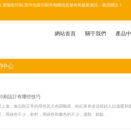
司
,貴陽彩印刷,貴州包裝印刷等相關信息發布和最新資訊，敬請關注！
網站首頁
關于我們
產品
聞中心
印刷設計有哪些技巧
上進，食品類正常的用色其主色調鵝黃、粉紅來表述這樣給人以溫暖和親近之感
，用綠色不少，飲料，用綠色和蘭色的不少，酒類、糕點...