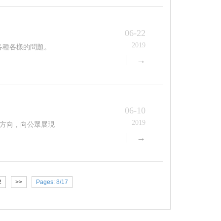
06-22
2019
各樣的問題。
→
06-10
2019
方向，向公眾展現
→
2
>>
Pages: 8/17