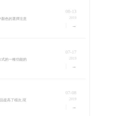
08-13
2019
刷中顏色的選擇注意
→
07-17
2019
裝方式的一種功能的
→
07-08
2019
品提高了檔次,現
→