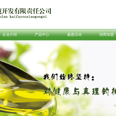
企业介绍
产品中心
最惠活动
招商加盟