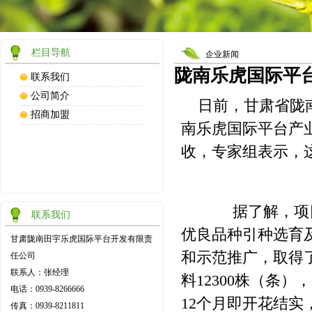
栏目导航
企业新闻
陇南乐虎国际平
联系我们
公司简介
日前，甘肃省陇
招商加盟
南乐虎国际平台产
收，专家组表示，
据了解，项目
联系我们
优良品种引种选育
甘肃陇南田宇乐虎国际平台开发有限责
和示范推广，取得了
任公司
联系人：张经理
料12300株（条
电话：0939-8266666
12个月即开花结实
传真：0939-8211811