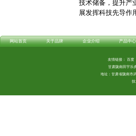
技术储备，提升产
展发挥科技先导作
网站首页
关于品牌
企业介绍
产品中心
友情链接：
百度
甘肃陇南田宇乐
地址：甘肃省陇南市武都商
技