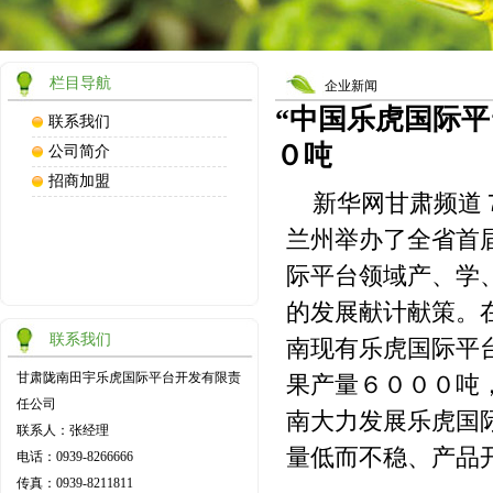
栏目导航
企业新闻
“中国乐虎国际
联系我们
０吨
公司简介
招商加盟
新华网甘肃频道
兰州举办了全省首
际平台领域产、学
的发展献计献策。
联系我们
南现有乐虎国际平
甘肃陇南田宇乐虎国际平台开发有限责
果产量６０００吨
任公司
南大力发展乐虎国
联系人：张经理
量低而不稳、产品
电话：0939-8266666
传真：0939-8211811