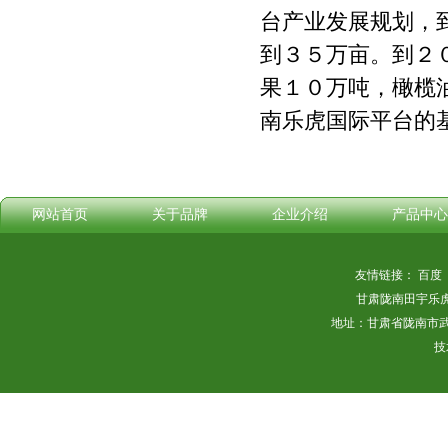
台产业发展规划，
到３５万亩。到２
果１０万吨，橄榄
南乐虎国际平台的
网站首页
关于品牌
企业介绍
产品中心
友情链接：
百度
甘肃陇南田宇乐
地址：甘肃省陇南市武都商
技