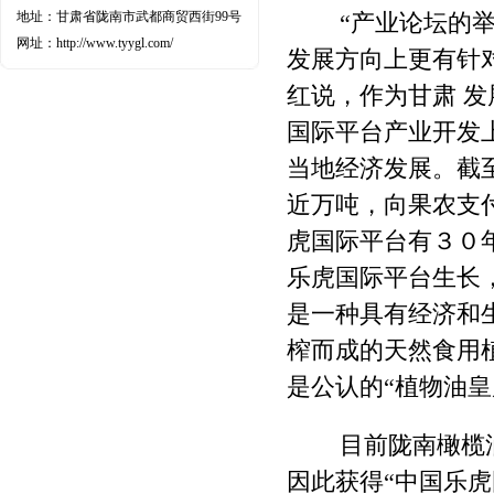
地址：甘肃省陇南市武都商贸西街99号
“产业论坛的举
网址：http://www.tyygl.com/
发展方向上更有针
红说，作为甘肃 
国际平台产业开发
当地经济发展。截
近万吨，向果农支
虎国际平台有３０
乐虎国际平台生长
是一种具有经济和
榨而成的天然食用
是公认的“植物油皇
目前陇南橄榄油
因此获得“中国乐