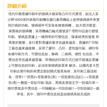
詳細介紹
現代
印務
票據印刷
中的號碼大都采取凸印方式實現，如北人富
士BF4000系列表格
印刷
機在膠凸兼用機組上使用號碼插件來實
現打碼的功能。號碼插件可安裝各種號碼機， 如大西洋蔡瑟、
萊賓格的號碼機，采用機械凸輪式撥號原? 理對印品進行變號
印刷。號碼是票據上一種簡單的可變信息，隨著經濟的發展 和
商業的繁榮，各行業對票據的要求也越來越高，票據的? 印制
工藝也越來越復雜，采用了膠印、凸印、柔性版印刷、網印等
各種印刷方式，可變信息如，條碼、二維碼、個性 化信息，中
獎信息等也越來越普遍。而傳統的印刷方式已經不能滿足票據
上可變信息的印刷，必須依靠噴碼裝置來 解決。以國內某大型
印刷企業印制的有獎定額刮開式發票為例，其印刷工藝流程
為：背黑1一背黑2+背面廣告(黃) 一背面廣告(品紅)—+背面廣
告(青)一翻面一彩虹印刷 底紋，黑標及票面文字一防偽印章一
噴印票號及中獎信息 一印隔離油一印刮刮銀1一印刮刮銀2一裁
單張。其中，噴印中獎信息就是由噴碼系統完成的