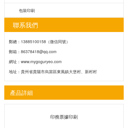
包裝印刷
聯系我們
鄭總：13885100158（微信同號）
郵箱：
86378418@qq.com
網址：www.mygoguryeo.com
地址：貴州省貴陽市烏當區東風鎮大堡村、新村村
產品詳細
印務票據印刷