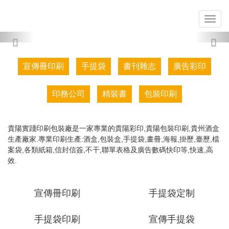
Previous
Nex
宣傳冊印刷
手提袋
書刊雜志
廣告彩印
印務公司
精裝書
包裝印刷
貴陽實踐印刷包裝廠是一家專業的貴陽彩印,貴陽包裝印刷,貴州酒盒
生產廠家.專業印刷生產:酒盒,包裝盒,手提袋,畫冊,海報,掛歷,臺歷,檔
案袋,各類紙箱,信封信簽,不干,聯單表格及廣告數碼快印等,快速,高
效.
宣傳冊印刷
手提袋定制
手提袋印刷
宣傳手提袋