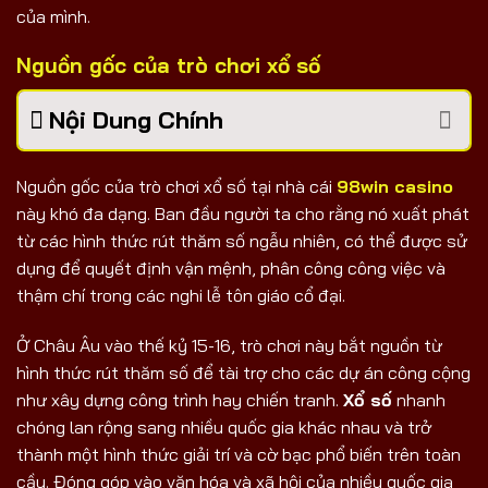
của mình.
Nguồn gốc của trò chơi xổ số
Nội Dung Chính
Nguồn gốc của trò chơi xổ số tại nhà cái
98win casino
này khó đa dạng. Ban đầu người ta cho rằng nó xuất phát
từ các hình thức rút thăm số ngẫu nhiên, có thể được sử
dụng để quyết định vận mệnh, phân công công việc và
thậm chí trong các nghi lễ tôn giáo cổ đại.
Ở Châu Âu vào thế kỷ 15-16, trò chơi này bắt nguồn từ
hình thức rút thăm số để tài trợ cho các dự án công cộng
như xây dựng công trình hay chiến tranh.
Xổ số
nhanh
chóng lan rộng sang nhiều quốc gia khác nhau và trở
thành một hình thức giải trí và cờ bạc phổ biến trên toàn
cầu. Đóng góp vào văn hóa và xã hội của nhiều quốc gia