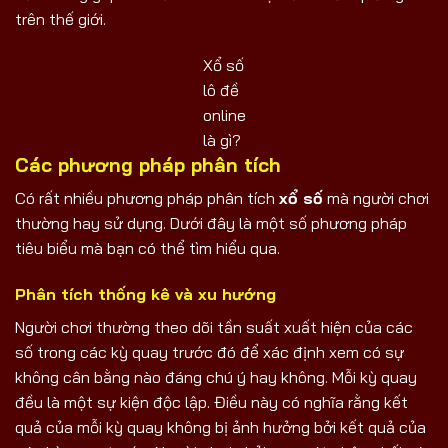
trên thế giới.
Xổ số
lô đề
online
là gì?
Các phương pháp phân tích
Có rất nhiều phương pháp phân tích
xổ số
mà người chơi
thường hay sử dụng. Dưới đây là một số phương pháp
tiêu biểu mà bạn có thể tìm hiểu qua.
Phân tích thống kê và xu hướng
Người chơi thường theo dõi tần suất xuất hiện của các
số trong các kỳ quay trước đó để xác định xem có sự
không cân bằng nào đáng chú ý hay không. Mỗi kỳ quay
đều là một sự kiện độc lập. Điều này có nghĩa rằng kết
quả của mỗi kỳ quay không bị ảnh hưởng bởi kết quả của