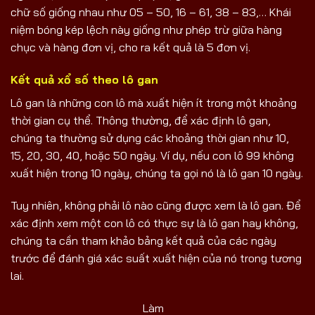
chữ số giống nhau như 05 – 50, 16 – 61, 38 – 83,… Khái
niệm bóng kép lệch này giống như phép trừ giữa hàng
chục và hàng đơn vị, cho ra kết quả là 5 đơn vị.
Kết quả xổ số theo lô gan
Lô gan là những con lô mà xuất hiện ít trong một khoảng
thời gian cụ thể. Thông thường, để xác định lô gan,
chúng ta thường sử dụng các khoảng thời gian như 10,
15, 20, 30, 40, hoặc 50 ngày. Ví dụ, nếu con lô 99 không
xuất hiện trong 10 ngày, chúng ta gọi nó là lô gan 10 ngày.
Tuy nhiên, không phải lô nào cũng được xem là lô gan. Để
xác định xem một con lô có thực sự là lô gan hay không,
chúng ta cần tham khảo bảng kết quả của các ngày
trước để đánh giá xác suất xuất hiện của nó trong tương
lai.
Làm