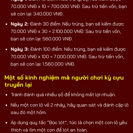
70.000 VNĐ x 10 = 700.000 VNĐ. Sau trừ tiền vốn, bạn
sẽ còn lại: 340.000 VNĐ.
Ngày 2:
Đánh 30 điểm. Nếu trúng, bạn sẽ kiếm được
70.000 VNĐ x 30 = 2.100.000 VNĐ. Sau trừ tiền vốn,
bạn sẽ còn lại: 560.000 VNĐ.
Ngày 3:
Đánh 100 điểm. Nếu trúng, bạn sẽ kiếm được
70.000 VNĐ x 100 = 7.000.000 VNĐ. Sau trừ tiền vốn,
bạn sẽ còn lại: 1.560.000 VNĐ.
Một số kinh nghiệm mà người chơi kỳ cựu
truyền lại
Tránh đánh quá nhiều số để không mất lợi nhuận.
Nếu một con lô về 2 nháy, hãy quan sát và đánh cặp lô
sau đó một hôm.
Áp dụng quy tắc “Bọc lót”, tức là chọn một con lô yêu
thích và tìm một con để lót an toàn.