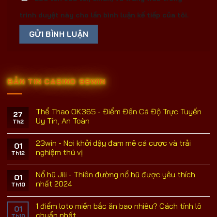
trình duyệt này cho lần bình luận kế tiếp của tôi.
BẢN TIN CASINO 98WIN
Thể Thao OK365 - Điểm Đến Cá Độ Trực Tuyến
27
Uy Tín, An Toàn
Th2
23win - Nơi khởi dậy đam mê cá cược và trải
01
nghiệm thú vị
Th12
Nổ hũ Jili - Thiên đường nổ hũ được yêu thích
01
nhất 2024
Th10
1 điểm loto miền bắc ăn bao nhiêu? Cách tính lô
01
chuẩn nhất
Th10