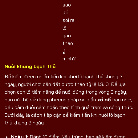
sao
để
soi ra
lô
gan
theo
ý
mình?
Nuôi khung bạch thủ
Để kiếm được nhiều tiền khi chơi lô bạch thủ khung 3
ngày, người chơi cần đặt cược theo tỷ lệ 1:3:10. Để lựa
chọn con lô tiềm năng để nuôi đúng trong vòng 3 ngày,
bạn có thể sử dụng phương pháp soi cầu
xổ số
bạc nhớ,
đầu câm đuôi câm hoặc theo hình quả trám và công thức.
Dưới đây là cách tiếp cận để kiếm tiền khi nuôi lô bạch
thủ khung 3 ngày:
Ngày 1:
Đánh 10 điểm. Nếu trúng, bạn sẽ kiếm được