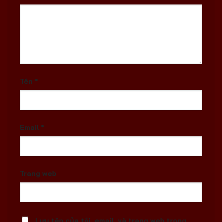
Tên
*
Email
*
Trang web
Lưu tên của tôi, email, và trang web trong