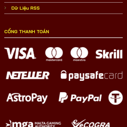
Dữ Liệu RSS
CỔNG THANH TOÁN