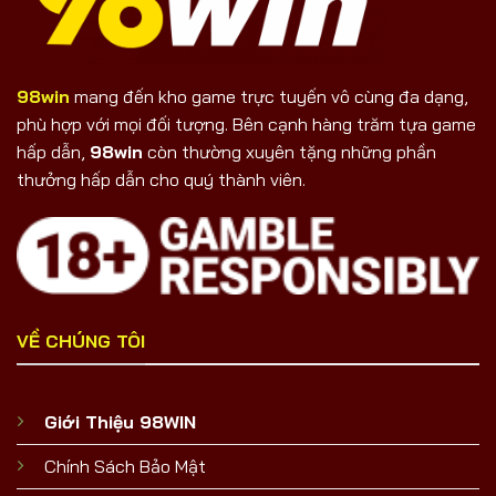
98win
mang đến kho game trực tuyến vô cùng đa dạng,
phù hợp với mọi đối tượng. Bên cạnh hàng trăm tựa game
hấp dẫn,
98win
còn thường xuyên tặng những phần
thưởng hấp dẫn cho quý thành viên.
VỀ CHÚNG TÔI
Giới Thiệu 98WIN
Chính Sách Bảo Mật