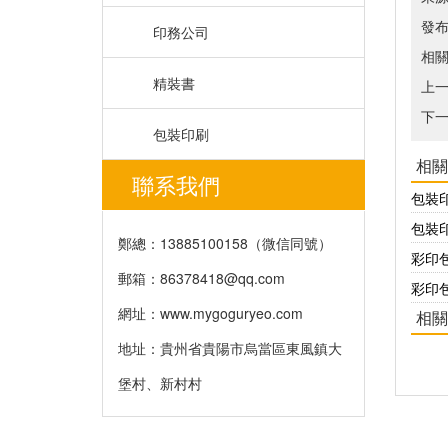
發布時
印務公司
相
精裝書
上
下
包裝印刷
相關
聯系我們
包裝
包裝
鄭總：13885100158（微信同號）
彩印
郵箱：
86378418@qq.com
彩印
網址：www.mygoguryeo.com
相關
地址：貴州省貴陽市烏當區東風鎮大
堡村、新村村