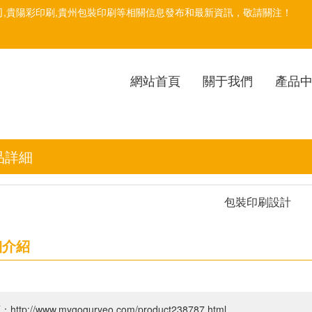
司
,貴陽彩印刷,貴州包裝印刷等相關信息發布和最新資訊，敬請關注！
網站首頁
關于我們
產品
品詳細
包裝印刷設計
細介紹
http://www.mygoguryeo.com/product238787.html