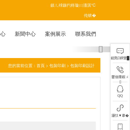
鎮ㄦ殏鏃犳柊璇㈢洏淇℃
伅锛�
中心
新聞中心
案例展示
聯系我們
Next
鎴戣鐣欒█
您的當前位置：
首頁
>
包裝印刷
>
包裝印刷設計
鐢佃瘽鍜ㄨ

QQ
灏忕▼搴�