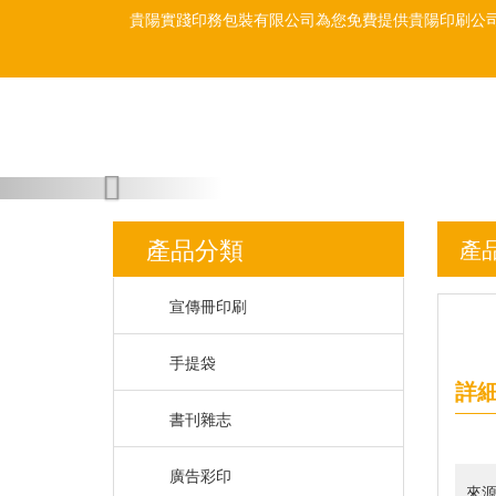
貴陽實踐印務包裝有限公司為您免費提供
貴陽印刷公
Previous
產品分類
產
宣傳冊印刷
手提袋
詳
書刊雜志
廣告彩印
來源：