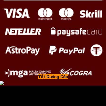
Tắt Quảng Cáo