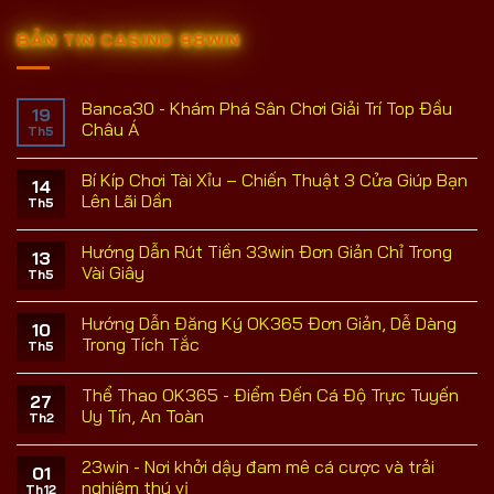
BẢN TIN CASINO 98WIN
Banca30 - Khám Phá Sân Chơi Giải Trí Top Đầu
19
Châu Á
Th5
Bí Kíp Chơi Tài Xỉu – Chiến Thuật 3 Cửa Giúp Bạn
14
Lên Lãi Dần
Th5
Hướng Dẫn Rút Tiền 33win Đơn Giản Chỉ Trong
13
Vài Giây
Th5
Hướng Dẫn Đăng Ký OK365 Đơn Giản, Dễ Dàng
10
Trong Tích Tắc
Th5
Thể Thao OK365 - Điểm Đến Cá Độ Trực Tuyến
27
Uy Tín, An Toàn
Th2
23win - Nơi khởi dậy đam mê cá cược và trải
01
nghiệm thú vị
Th12