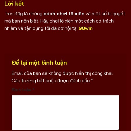
Lời kết
Trên đây là những
cách chơi lô xiên
và một số bí quyết
mà bạn nên biết. Hãy chơi lô xiên một cách có trách
nhiệm và tận dụng tối đa cơ hội tại
98win
.
Để lại một bình luận
Email của bạn sẽ không được hiển thị công khai.
Các trường bắt buộc được đánh dấu
*
Bình luận
*