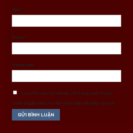
Tên
*
Email
*
Trang web
Lưu tên của tôi, email, và trang web trong
trình duyệt này cho lần bình luận kế tiếp của tôi.