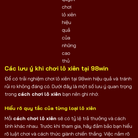
chơi
lô xiên
hiệu
quả
của
những
cao
thủ
Các lưu ý khi chơi lô xiên tại 98win
Để có trải nghiệm chơi lô xiên tại 98win hiệu quả và tránh
rủi ro không đáng có. Dưới đây là một số lưu ý quan trọng
trong
cách chơi lô xiên
bạn nên ghi nhớ.
Hiểu rõ quy tắc của từng loại lô xiên
Mỗi
cách chơi lô xiên
sẽ có tỷ lệ trả thưởng và cách
tính khác nhau. Trước khi tham gia, hãy đảm bảo bạn hiểu
rõ luật chơi và cách thức giành chiến thắng. Việc nắm rõ