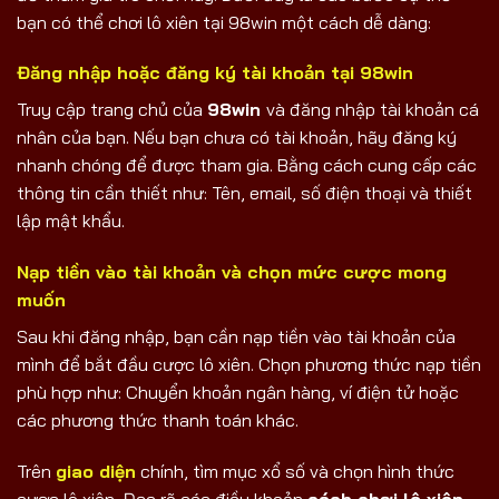
bạn có thể chơi lô xiên tại 98win một cách dễ dàng:
Đăng nhập hoặc đăng ký tài khoản tại 98win
Truy cập trang chủ của
98win
và đăng nhập tài khoản cá
nhân của bạn. Nếu bạn chưa có tài khoản, hãy đăng ký
nhanh chóng để được tham gia. Bằng cách cung cấp các
thông tin cần thiết như: Tên, email, số điện thoại và thiết
lập mật khẩu.
Nạp tiền vào tài khoản và chọn mức cược mong
muốn
Sau khi đăng nhập, bạn cần nạp tiền vào tài khoản của
mình để bắt đầu cược lô xiên. Chọn phương thức nạp tiền
phù hợp như: Chuyển khoản ngân hàng, ví điện tử hoặc
các phương thức thanh toán khác.
Trên
giao diện
chính, tìm mục xổ số và chọn hình thức
cược lô xiên. Đọc rõ các điều khoản
cách chơi lô xiên
.