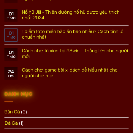
Nổ hũ Jili - Thiên đường nổ hũ được yêu thích
01
nhất 2024
Th10
1 điểm loto miền bắc ăn bao nhiêu? Cách tính lô
01
chuẩn nhất
Th10
Cách chơi lô xiên tại 98win - Thắng lớn cho người
01
mới
Th10
Cách chơi game bài xì dách dễ hiểu nhất cho
24
người chơi mới
Th9
DANH MỤC
Bắn Cá
(3)
Đá Gà
(1)