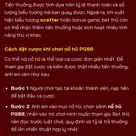
Tiền thưởng được tính dựa trên tỷ lệ thanh toán và số
lượng biểu tượng mà bạn quay được. Ngoài ra, khi xuất
hiện biểu tượng
scatter
hoặc bonus game, bet thủ còn
có thể nhận thêm tiền thưởng hoặc kích hoạt nhiều tính
năng thú vị khác.
Cách đặt cược khi chơi nổ hũ PG88
Có thể nói nổ hũ là thể loại cá cược đơn giản nhất. Để
tham gia đặt cược và kiếm được thật nhiều tiền thưởng,
anh em làm như sau:
Bước 1
: Người chơi tạo tài khoản thành viên, nạp tiền
để bắt đầu cá cược.
Bước 2
: Anh em vào mục nổ hũ, chọn sảnh
nổ hũ
PG88
, nhấn vào trò chơi mình muốn tham gia. Bet thủ
nên đọc trước luật chơi, quy định và tỷ lệ trả thưởng
để lên chiến thuật hợp lý nhất.