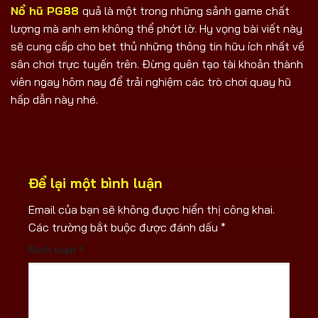
Nổ hũ PG88
quả là một trong những sảnh game chất
lượng mà anh em không thể phớt lờ. Hy vọng bài viết này
sẽ cung cấp cho bet thủ những thông tin hữu ích nhất về
sân chơi trực tuyến trên. Đừng quên tạo tài khoản thành
viên ngay hôm nay để trải nghiệm các trò chơi quay hũ
hấp dẫn này nhé.
Để lại một bình luận
Email của bạn sẽ không được hiển thị công khai.
Các trường bắt buộc được đánh dấu
*
Bình luận
*