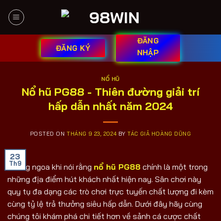
Skip
to
content
ĐĂNG
ĐĂNG KÝ
NHẬP
NỔ HŨ
Nổ hũ PG88 - Thiên đường giải trí
hấp dẫn nhất năm 2024
POSTED ON
THÁNG 9 23, 2024
BY
TÁC GIẢ HOÀNG DŨNG
23
Th9
Không ngoa khi nói rằng
nổ hũ PG88
chính là một trong
những địa điểm hút khách nhất hiện nay. Sân chơi này
quy tụ đa dạng các trò chơi trực tuyến chất lượng đi kèm
cùng tỷ lệ trả thưởng siêu hấp dẫn. Dưới đây hãy cùng
chúng tôi khám phá chi tiết hơn về sảnh cá cược chất