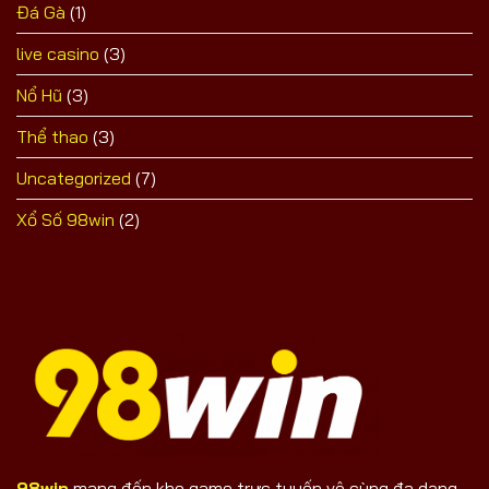
Đá Gà
(1)
live casino
(3)
Nổ Hũ
(3)
Thể thao
(3)
Uncategorized
(7)
Xổ Số 98win
(2)
98win
mang đến kho game trực tuyến vô cùng đa dạng,