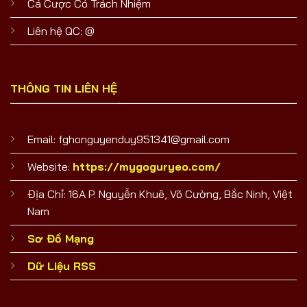
Cá Cược Có Trách Nhiệm
Liên hệ QC: @
THÔNG TIN LIÊN HỆ
Email:
fghonguyenduy951341@gmail.com
Website:
https://mygoguryeo.com/
Địa Chỉ:
16A P. Nguyễn Khuê, Võ Cường, Bắc Ninh, Việt
Nam
Sơ Đồ Mạng
Dữ Liệu RSS