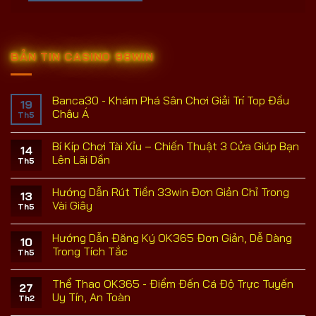
BẢN TIN CASINO 98WIN
Banca30 - Khám Phá Sân Chơi Giải Trí Top Đầu
19
Châu Á
Th5
Bí Kíp Chơi Tài Xỉu – Chiến Thuật 3 Cửa Giúp Bạn
14
Lên Lãi Dần
Th5
Hướng Dẫn Rút Tiền 33win Đơn Giản Chỉ Trong
13
Vài Giây
Th5
Hướng Dẫn Đăng Ký OK365 Đơn Giản, Dễ Dàng
10
Trong Tích Tắc
Th5
Thể Thao OK365 - Điểm Đến Cá Độ Trực Tuyến
27
Uy Tín, An Toàn
Th2