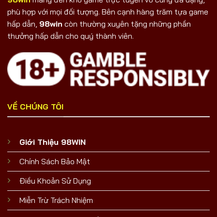
phù hợp với mọi đối tượng. Bên cạnh hàng trăm tựa game
hấp dẫn,
98win
còn thường xuyên tặng những phần
thưởng hấp dẫn cho quý thành viên.
VỀ CHÚNG TÔI
Giới Thiệu 98WIN
Chính Sách Bảo Mật
Điều Khoản Sử Dụng
Miễn Trừ Trách Nhiệm