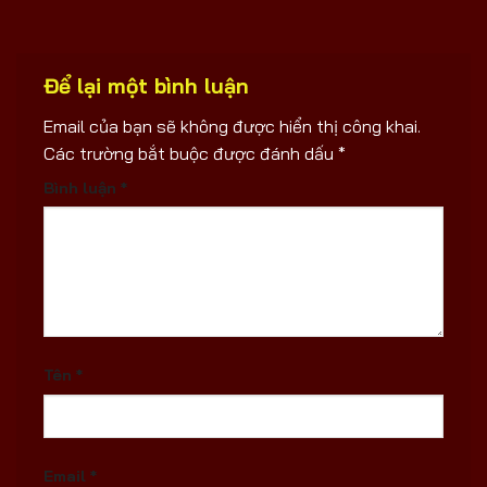
Để lại một bình luận
Email của bạn sẽ không được hiển thị công khai.
Các trường bắt buộc được đánh dấu
*
Bình luận
*
Tên
*
Email
*