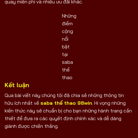
quay miễn phí và nhiều ưu đãi khác.
Những
điểm
cộng
nổi
bật
tại
saba
thể
thao
Kết luận
Qua bài viết này chúng tôi đã chia sẻ những thông tin
hữu ích nhất về
saba thể thao 98win
. Hi vọng những
kiến thức này sẽ chuẩn bị cho bạn những hành trang cần
thiết để đưa ra các quyết định chính xác và dễ dàng
giành được chiến thắng.