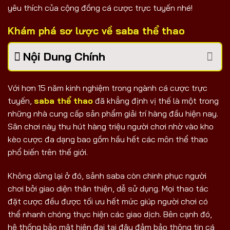
yêu thích của cộng đồng cá cược trực tuyến nhé!
Khám phá sơ lược về saba thể thao
Nội Dung Chính
Với hơn 15 năm kinh nghiệm trong ngành cá cược trực
tuyến,
saba thể thao
đã khẳng định vị thế là một trong
những nhà cung cấp sản phẩm giải trí hàng đầu hiện nay.
Sân chơi này thu hút hàng triệu người chơi nhờ vào kho
kèo cược đa dạng bao gồm hầu hết các môn thể thao
phổ biến trên thế giới.
Không dừng lại ở đó, sảnh saba còn chinh phục người
chơi bởi giao diện thân thiện, dễ sử dụng. Mọi thao tác
đặt cược đều được tối ưu hết mức giúp người chơi có
thể nhanh chóng thực hiện các giao dịch. Bên cạnh đó,
hệ thống bảo mật hiện đại tại đây đảm bảo thông tin cá