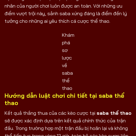
nhân của người chơi luôn được an toàn. Với những ưu
điểm vượt trội này, sảnh saba xứng đáng là điểm đến lý
tưởng cho những ai yêu thích cá cược thể thao.
Khám
phá
sơ
lược
về
saba
thể
thao
Hướng dẫn luật chơi chi tiết tại saba thể
thao
Kết quả thắng thua của các kèo cược tại
saba thể thao
sẽ được xác định dựa trên kết quả chính thức của trận
đấu. Trong trường hợp một trận đấu bị hoãn lại và không
thể tiếp tục trong vòng 12 giờ, toàn bộ các kèo cược liên