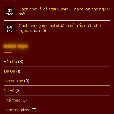
Cách chơi lô xiên tại 98win - Thắng lớn cho người
01
mới
Th10
Cách chơi game bài xì dách dễ hiểu nhất cho
24
người chơi mới
Th9
DANH MỤC
Bắn Cá
(3)
Đá Gà
(1)
live casino
(3)
Nổ Hũ
(3)
Thể thao
(3)
Uncategorized
(7)