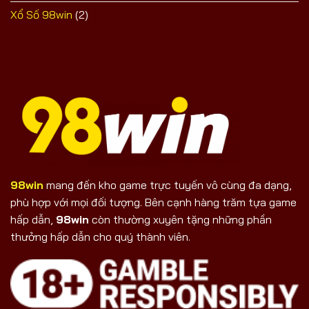
Xổ Số 98win
(2)
98win
mang đến kho game trực tuyến vô cùng đa dạng,
phù hợp với mọi đối tượng. Bên cạnh hàng trăm tựa game
hấp dẫn,
98win
còn thường xuyên tặng những phần
thưởng hấp dẫn cho quý thành viên.