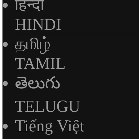
हिन्दी
HINDI
தமிழ்
TAMIL
తెలుగు
TELUGU
Tiếng Việt