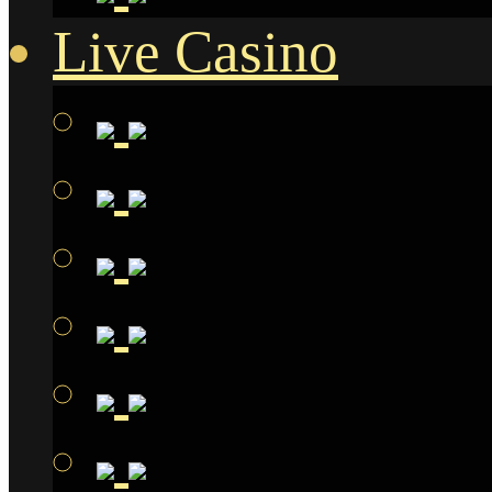
Live Casino