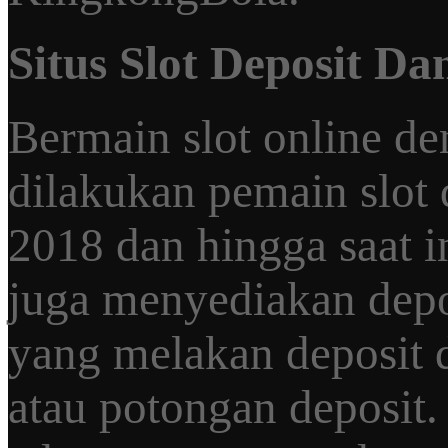
Situs Slot Deposit D
Bermain slot online d
dilakukan pemain slot 
2018 dan hingga saat in
juga menyediakan depo
yang melakan deposit 
atau potongan deposit.