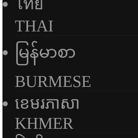
ไทย
THAI
မြန်မာစာ
BURMESE
ខេមរភាសា
KHMER