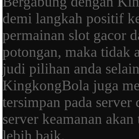
Bergabung dengan King
demi langkah positif k
permainan slot gacor da
potongan, maka tidak ad
judi pilihan anda sel
KingkongBola juga me
tersimpan pada server 
server keamanan akan 
lebih baik.