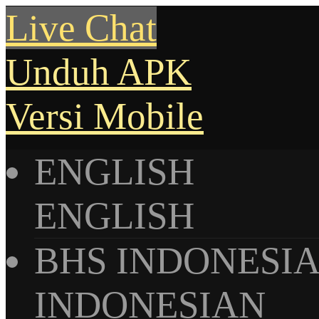
Live Chat
Unduh APK
Versi Mobile
ENGLISH
ENGLISH
BHS INDONESI
INDONESIAN