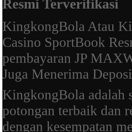
Resmi Terverifikasi
KingkongBola Atau Kin
Casino SportBook Res
pembayaran JP MAXWIN
Juga Menerima Deposit
KingkongBola adalah si
potongan terbaik dan r
dengan kesempatan me