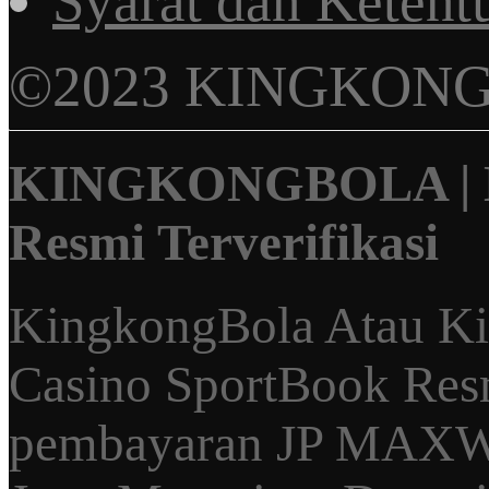
Syarat dan Ketent
©2023 KINGKONGBOL
KINGKONGBOLA | Daft
Resmi Terverifikasi
KingkongBola Atau Kin
Casino SportBook Res
pembayaran JP MAXWIN