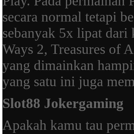
Play. Pada permainan 
secara normal tetapi
sebanyak 5x lipat dar
Ways 2, Treasures of 
yang dimainkan hampir
yang satu ini juga mem
Slot88 Jokergaming
Apakah kamu tau perma