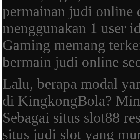
permainan judi online
menggunakan 1 user i
Gaming memang terken
bermain judi online se
Lalu, berapa modal yan
di KingkongBola? Mini
Sebagai situs slot88 r
situs judi slot yang m