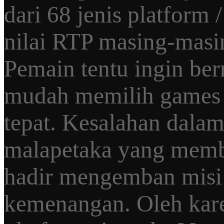
dari 68 jenis platform /
nilai RTP masing-masi
Pemain tentu ingin berm
mudah memilih games s
tepat. Kesalahan dalam
malapetaka yang memb
hadir mengemban misi
kemenangan. Oleh kare