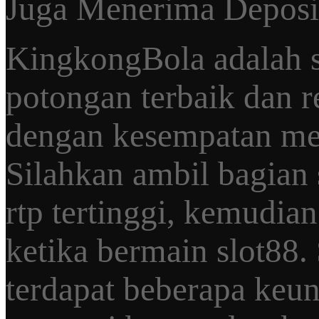
Juga Menerima Deposit
KingkongBola adalah si
potongan terbaik dan r
dengan kesempatan me
Silahkan ambil bagian
rtp tertinggi, kemudia
ketika bermain slot88.
terdapat beberapa keun