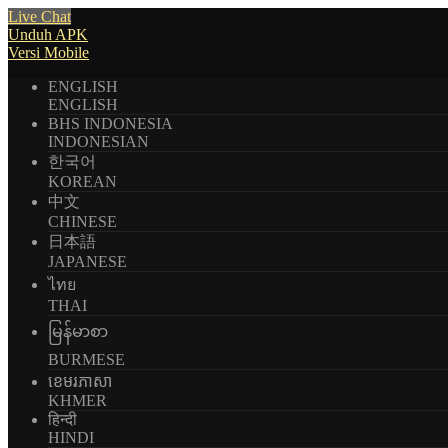
Live Chat
Unduh APK
Versi Mobile
ENGLISH
ENGLISH
BHS INDONESIA
INDONESIAN
한국어
KOREAN
中文
CHINESE
日本語
JAPANESE
ไทย
THAI
မြန်မာစာ
BURMESE
ខេមរភាសា
KHMER
हिन्दी
HINDI