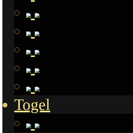
Togel