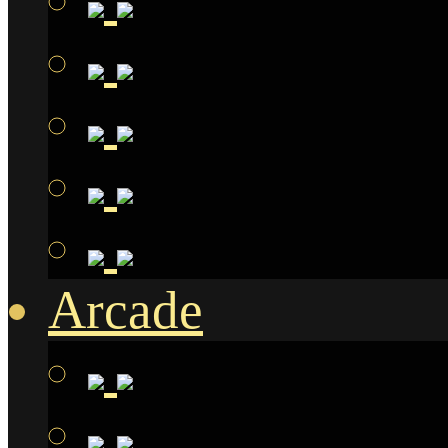
Arcade